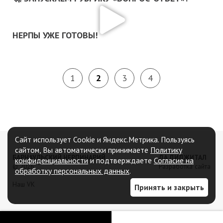
НЕРПЫ УЖЕ ГОТОВЫ!
1
2
3
4
Сайт использует Cookie и Яндекс.Метрика. Пользуясь
сайтом, Вы автоматически принимаете
Политику
БАРНАУЛЬСКИЙ НЕРПИНАРИЙ
ДА ДИДЖИТАЛ
конфиденциальности
и подтверждаете
Согласие на
© 2026
Разработка сайта
обработку персональных данных
.
Наш VK
Принять и закрыть